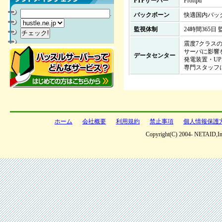
FTPサーバー
Proftpd
.
バックボーン
快適国内バッ
監視体制
24時間365
震度7クラス
サーバに影響
データセンター
発電装置・U
専門スタッフに
ホーム
会社概要
利用規約
禁止事項
個人情報保護
Copyright(C) 2004- NETAID,Inc 