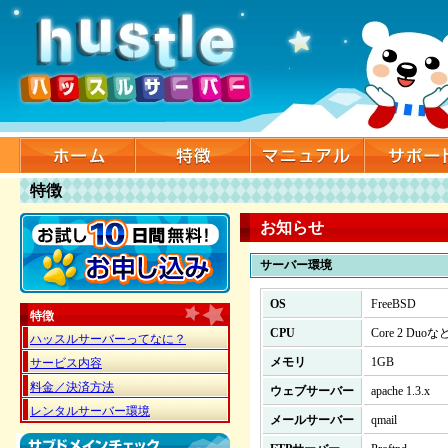
特徴
お知らせ
サーバー環境
OS
FreeBSD
特徴
CPU
Core 2 Duoな
ハッスルサーバーってなに？
メモリ
1GB
サービス内容
料金／決済方法
ウェブサーバー
apache 1.3.x
レンタルサーバー環境
メールサーバー
qmail